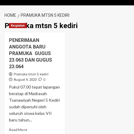
HOME
PRAMUKA MTSN 5 KEDIRI
Pramuka mtsn 5 kediri
Kegiatan
PENERIMAAN
ANGGOTA BARU
PRAMUKA GUGUS
23.063 DAN GUGUS
23.064
Pramuka mtsn 5 kediri
0
August 9, 2023
Pukul 07.00 tepat lapangan
beratap di Madrasah
Tsanawiyah Negeri 5 Kediri
sudah dipenuhi oleh
seluruh siswa kelas VII
baru tahun...
Read
Read More