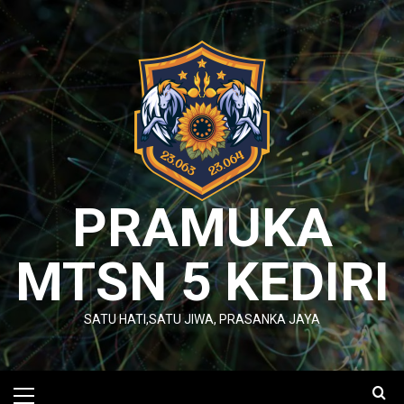
Skip
to
content
PRAMUKA
MTSN 5 KEDIRI
SATU HATI,SATU JIWA, PRASANKA JAYA
Primary
Menu