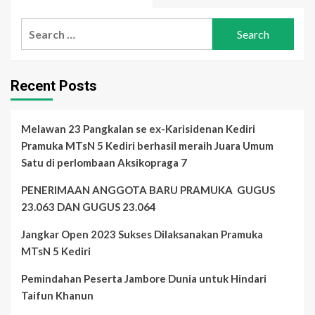
more
about
Search
PENERIMAAN
ANGGOTA
for:
BARU
PRAMUKA
GUGUS
Recent Posts
23.063
DAN
GUGUS
Melawan 23 Pangkalan se ex-Karisidenan Kediri
23.064
Pramuka MTsN 5 Kediri berhasil meraih Juara Umum
Satu di perlombaan Aksikopraga 7
PENERIMAAN ANGGOTA BARU PRAMUKA GUGUS
23.063 DAN GUGUS 23.064
Jangkar Open 2023 Sukses Dilaksanakan Pramuka
MTsN 5 Kediri
Pemindahan Peserta Jambore Dunia untuk Hindari
Taifun Khanun